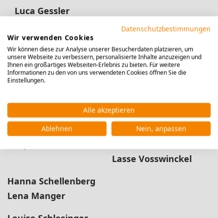
Luca Gessler
Datenschutzbestimmungen
Chiara Jankowski
Wir verwenden Cookies
Clemens Hospes
Wir können diese zur Analyse unserer Besucherdaten platzieren, um
unsere Webseite zu verbessern, personalisierte Inhalte anzuzeigen und
Ihnen ein großartiges Webseiten-Erlebnis zu bieten. Für weitere
Anna Kaganov
Informationen zu den von uns verwendeten Cookies öffnen Sie die
Einstellungen.
Celiah Lenz
Sofia Kortovenkova
Alle akzeptieren
Nico Theimer
Ablehnen
Nein, anpassen
Ronja Lehmann
Lasse Vosswinckel
Hanna Schellenberg
Lena Manger