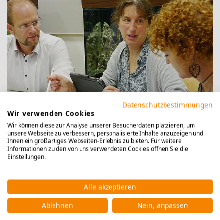
Datenschutzbestimmungen
PÄDAGOGISCHE LEITERIN/AUFGABENFELD I
Wir verwenden Cookies
Wir können diese zur Analyse unserer Besucherdaten platzieren, um
Silke Brixtel-Fenner (Bildmitte)
unsere Webseite zu verbessern, personalisierte Inhalte anzuzeigen und
Ihnen ein großartiges Webseiten-Erlebnis zu bieten. Für weitere
Informationen zu den von uns verwendeten Cookies öffnen Sie die
Einstellungen.
Alle akzeptieren
Ablehnen
Nein, anpassen