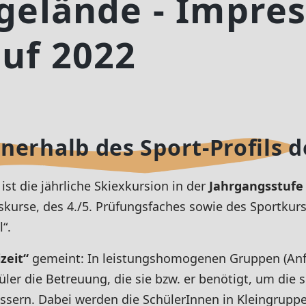
gelände - Impre
uf 2022
nnerhalb des Sport-Profils 
ist die jährliche Skiexkursion in der
Jahrgangsstufe
skurse, des 4./5. Prüfungsfaches sowie des Sportkur
l“.
izeit“
gemeint: In leistungshomogenen Gruppen (Anfän
er die Betreuung, die sie bzw. er benötigt, um die s
essern. Dabei werden die SchülerInnen in Kleingrupp