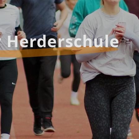
r Herderschule
g