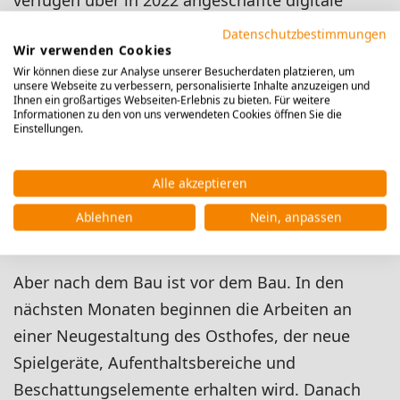
verfügen über in 2022 angeschaffte digitale
Tafeln und ein leistungsstarkes WLAN, das
Datenschutzbestimmungen
Wir verwenden Cookies
unsere im Ausbau befindlichen Tabletstufen von
Wir können diese zur Analyse unserer Besucherdaten platzieren, um
Jahrgang 9 bis 13 mit einer komfortablen
unsere Webseite zu verbessern, personalisierte Inhalte anzuzeigen und
Ihnen ein großartiges Webseiten-Erlebnis zu bieten. Für weitere
Infrastruktur versorgt. Darüber hinaus verfügt
Informationen zu den von uns verwendeten Cookies öffnen Sie die
Einstellungen.
die Schule u.a. über freundlich gestaltete
Aufenthaltsbereiche, eine zusätzliche Cafeteria,
Alle akzeptieren
eine moderne Lehrküche, einen DS-Studioraum
sowie zeitgemäße Konferenz- und
Ablehnen
Nein, anpassen
Besprechungsräume.
Aber nach dem Bau ist vor dem Bau. In den
nächsten Monaten beginnen die Arbeiten an
einer Neugestaltung des Osthofes, der neue
Spielgeräte, Aufenthaltsbereiche und
Beschattungselemente erhalten wird. Danach