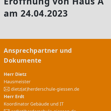
Eröffnung von Haus A
am 24.04.2023
Ansprechpartner und
Dokumente
Herr Dietz
Hausmeister
dietz(at)herderschule-giessen.de
Herr Erdt
Koordinator Gebäude und IT