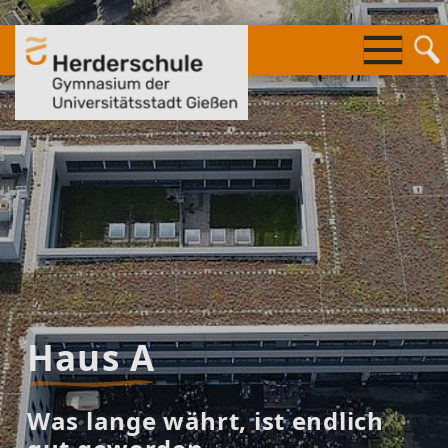
Springe
zum
Inhalt
Haus A
Was lange währt, ist endlich