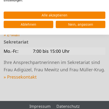
Einstellungen.
35398 Gießen
Tel.:
Alle akzeptieren
0641/3063430 (Frau Adigüzel, Frau Müller-Krug)
Ablehnen
Nein, anpassen
0641/3063431 (Frau Mewitz)
» E-Mail
Sekretariat
Mo.-Fr.:
7:00 bis 15:00 Uhr
Ihre Ansprechpartnerinnen im Sekretariat sind
Frau Adigüzel, Frau Mewitz und Frau Müller-Krug.
» Pressekontakt
Impressum
Datenschutz