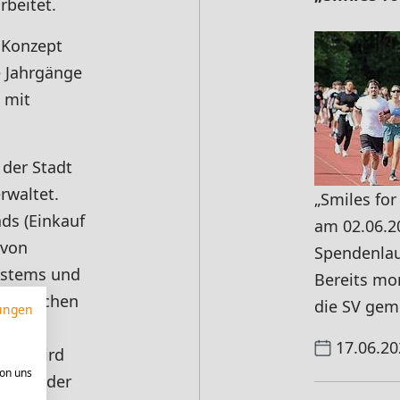
beitet.
Konzept
e Jahrgänge
 mit
der Stadt
erwaltet.
„Smiles fo
ds (Einkauf
am 02.06.20
 von
Spendenlau
systems und
Bereits mo
esentlichen
die SV gem
ungen
en
17.06.20
ment wird
von uns
ltung der