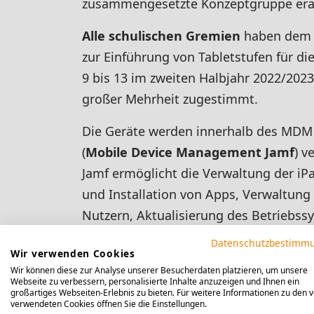
zusammengesetzte Konzeptgruppe erar
Alle schulischen Gremien
haben dem 
zur Einführung von Tabletstufen für di
9 bis 13 im zweiten Halbjahr 2022/2023
großer Mehrheit zugestimmt.
Die Geräte werden innerhalb des MDM 
(
Mobile Device Management Jamf
) v
Jamf ermöglicht die Verwaltung der iPa
und Installation von Apps, Verwaltung
Nutzern, Aktualisierung des Betriebs
der Apps etc.). Der Support wird im W
Datenschutzbestimm
Wir verwenden Cookies
von einem aus Lehrkräften bestehend
Wir können diese zur Analyse unserer Besucherdaten platzieren, um unsere
geleistet. Für das Unterrichtsmanage
Webseite zu verbessern, personalisierte Inhalte anzuzeigen und Ihnen ein
großartiges Webseiten-Erlebnis zu bieten. Für weitere Informationen zu den 
Apple Classroom verwendet. Die Verwa
verwendeten Cookies öffnen Sie die Einstellungen.