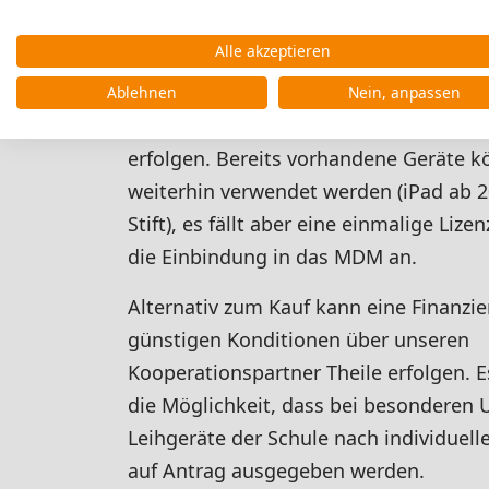
Geräte erfolgt über zeitgesteuerte (z.B.
12:50) Nutzerprofile.
Alle akzeptieren
Die Ausstattung mit einem iPad ist ver
Ablehnen
Nein, anpassen
und kann als Sammelbestellung über d
erfolgen. Bereits vorhandene Geräte 
weiterhin verwendet werden (iPad ab 
Stift), es fällt aber eine einmalige Lize
die Einbindung in das MDM an.
Alternativ zum Kauf kann eine Finanzi
günstigen Konditionen über unseren
Kooperationspartner Theile erfolgen. E
die Möglichkeit, dass bei besonderen
Leihgeräte der Schule nach individuell
auf Antrag ausgegeben werden.