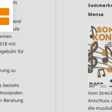
 7:50 bis
Sommerkon
Mensa
pflichtend
ie Schule
können
2018 mit
nzgebühr für
erung zu
s besteht
 Umständen
Vom Streic
er Beratung
Anschluss 
die musikal