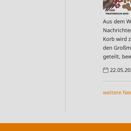
Aus dem We
Nachrichte
Korb wird 
den Großmü
geteilt, b
22.05.20
weitere Ne