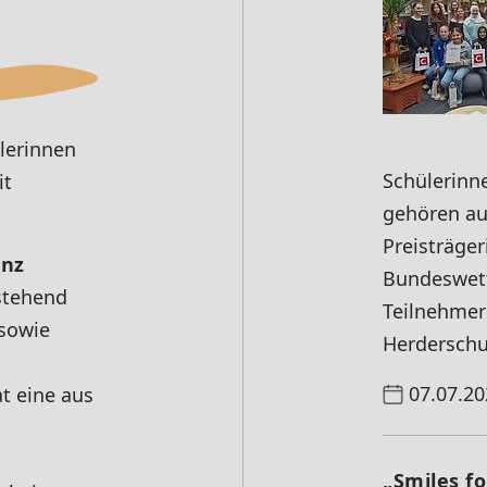
ülerinnen
Schülerinn
it
gehören au
Preisträge
enz
Bundeswet
stehend
Teilnehmer
 sowie
Herderschu
07.07.20
t eine aus
„Smiles fo